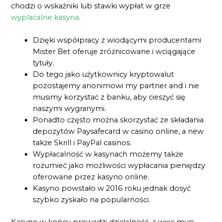
chodzi o wskaźniki lub stawki wypłat w grze
wyplacalne kasyna
.
Dzięki współpracy z wiodącymi producentami
Mister Bet oferuje zróżnicowane i wciągające
tytuły.
Do tego jako użytkownicy kryptowalut
pozostajemy anonimowi my partner and i nie
musimy korzystać z banku, aby cieszyć się
naszymi wygranymi.
Ponadto często można skorzystać ze składania
depozytów Paysafecard w casino online, a new
także Skrill i PayPal casinos.
Wypłacalność w kasynach możemy także
rozumieć jako możliwości wypłacania pieniędzy
oferowane przez kasyno online.
Kasyno powstało w 2016 roku jednak dosyć
szybko zyskało na popularności.