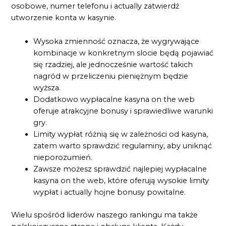
osobowe, numer telefonu i actually zatwierdź
utworzenie konta w kasynie.
Wysoka zmienność oznacza, że wygrywające
kombinacje w konkretnym slocie będą pojawiać
się rzadziej, ale jednocześnie wartość takich
nagród w przeliczeniu pieniężnym będzie
wyższa.
Dodatkowo wypłacalne kasyna on the web
oferuje atrakcyjne bonusy i sprawiedliwe warunki
gry.
Limity wypłat różnią się w zależności od kasyna,
zatem warto sprawdzić regulaminy, aby uniknąć
nieporozumień.
Zawsze możesz sprawdzić najlepiej wypłacalne
kasyna on the web, które oferują wysokie limity
wypłat i actually hojne bonusy powitalne.
Wielu spośród liderów naszego rankingu ma także