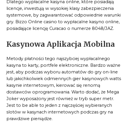
Dlatego wypłacalne kasyna online, które posiadają
licencje, inwestują w wysokiej klasy zabezpieczenia
systemowe, by zagwarantować odpowiednie warunki
gry. Bizzo Online casino to wypłacalne kasyno online,
posiadające licencję Curacao o numerze 8048/JAZ.
Kasynowa Aplikacja Mobilna
Metody płatności tego najszybciej wypłacalnego
kasyna to karty, portfele elektroniczne. Bardzo ważne
jest, aby podczas wyboru automatów do gry on-line
lub jakichkolwiek odmiennych gier kasynowych watts
kasynie internetowym, kierować się renomą
dostawców oprogramowania. Warto dodać, że Mega
Joker wyposażony jest również w tryb super metr.
Jest to be able to jeden z najczęściej wybieranych
slotów w kasynach internetowych podczas gry na
prawdziwe pieniądze.