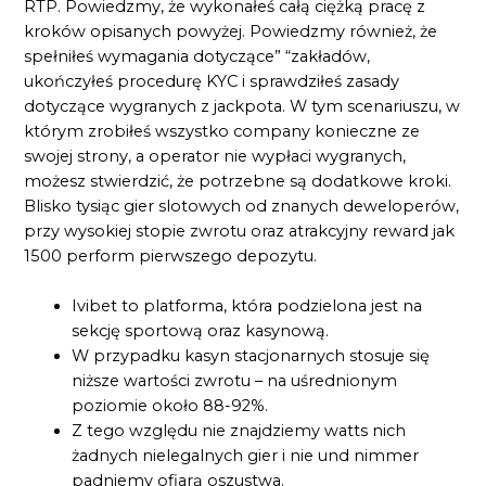
RTP. Powiedzmy, że wykonałeś całą ciężką pracę z
kroków opisanych powyżej. Powiedzmy również, że
spełniłeś wymagania dotyczące” “zakładów,
ukończyłeś procedurę KYC i sprawdziłeś zasady
dotyczące wygranych z jackpota. W tym scenariuszu, w
którym zrobiłeś wszystko company konieczne ze
swojej strony, a operator nie wypłaci wygranych,
możesz stwierdzić, że potrzebne są dodatkowe kroki.
Blisko tysiąc gier slotowych od znanych deweloperów,
przy wysokiej stopie zwrotu oraz atrakcyjny reward jak
1500 perform pierwszego depozytu.
Ivibet to platforma, która podzielona jest na
sekcję sportową oraz kasynową.
W przypadku kasyn stacjonarnych stosuje się
niższe wartości zwrotu – na uśrednionym
poziomie około 88-92%.
Z tego względu nie znajdziemy watts nich
żadnych nielegalnych gier i nie und nimmer
padniemy ofiarą oszustwa.