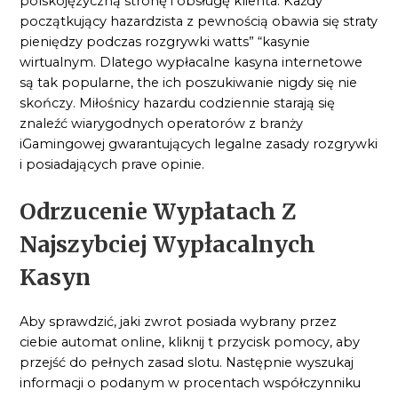
polskojęzyczną stronę i obsługę klienta. Każdy
początkujący hazardzista z pewnością obawia się straty
pieniędzy podczas rozgrywki watts” “kasynie
wirtualnym. Dlatego wypłacalne kasyna internetowe
są tak popularne, the ich poszukiwanie nigdy się nie
skończy. Miłośnicy hazardu codziennie starają się
znaleźć wiarygodnych operatorów z branży
iGamingowej gwarantujących legalne zasady rozgrywki
i posiadających prave opinie.
Odrzucenie Wypłatach Z
Najszybciej Wypłacalnych
Kasyn
Aby sprawdzić, jaki zwrot posiada wybrany przez
ciebie automat online, kliknij t przycisk pomocy, aby
przejść do pełnych zasad slotu. Następnie wyszukaj
informacji o podanym w procentach współczynniku