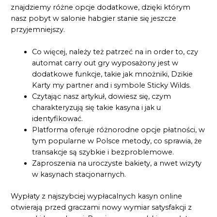
znajdziemy różne opcje dodatkowe, dzięki którym
nasz pobyt w salonie habgier stanie się jeszcze
przyjemniejszy.
Co więcej, należy też patrzeć na in order to, czy
automat carry out gry wyposażony jest w
dodatkowe funkcje, takie jak mnożniki, Dzikie
Karty my partner and i symbole Sticky Wilds.
Czytając nasz artykuł, dowiesz się, czym
charakteryzują się takie kasyna i jak u
identyfikować.
Platforma oferuje różnorodne opcje płatności, w
tym popularne w Polsce metody, co sprawia, że
transakcje są szybkie i bezproblemowe.
Zaproszenia na uroczyste bakiety, a nwet wizyty
w kasynach stacjonarnych.
Wypłaty z najszybciej wypłacalnych kasyn online
otwierają przed graczami nowy wymiar satysfakcji z