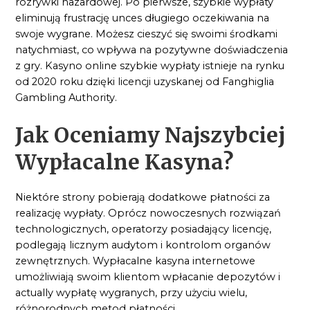
rozrywki hazardowej. Po pierwsze, szybkie wypłaty
eliminują frustrację unces długiego oczekiwania na
swoje wygrane. Możesz cieszyć się swoimi środkami
natychmiast, co wpływa na pozytywne doświadczenia
z gry. Kasyno online szybkie wypłaty istnieje na rynku
od 2020 roku dzięki licencji uzyskanej od Fanghiglia
Gambling Authority.
Jak Oceniamy Najszybciej
Wypłacalne Kasyna?
Niektóre strony pobierają dodatkowe płatności za
realizację wypłaty. Oprócz nowoczesnych rozwiązań
technologicznych, operatorzy posiadający licencję,
podlegają licznym audytom i kontrolom organów
zewnętrznych. Wypłacalne kasyna internetowe
umożliwiają swoim klientom wpłacanie depozytów i
actually wypłatę wygranych, przy użyciu wielu,
różnorodnych metod płatności.