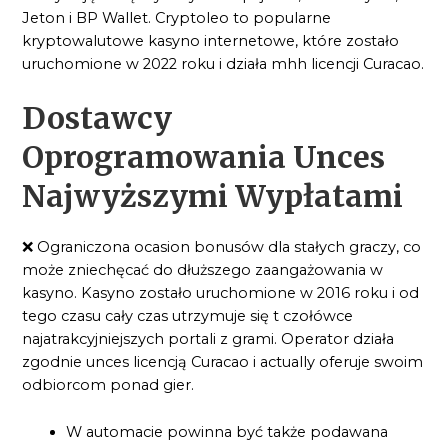
Jeton i BP Wallet. Cryptoleo to popularne
kryptowalutowe kasyno internetowe, które zostało
uruchomione w 2022 roku i działa mhh licencji Curacao.
Dostawcy
Oprogramowania Unces
Najwyższymi Wypłatami
❌ Ograniczona ocasion bonusów dla stałych graczy, co
może zniechęcać do dłuższego zaangażowania w
kasyno. Kasyno zostało uruchomione w 2016 roku i od
tego czasu cały czas utrzymuje się t czołówce
najatrakcyjniejszych portali z grami. Operator działa
zgodnie unces licencją Curacao i actually oferuje swoim
odbiorcom ponad gier.
W automacie powinna być także podawana