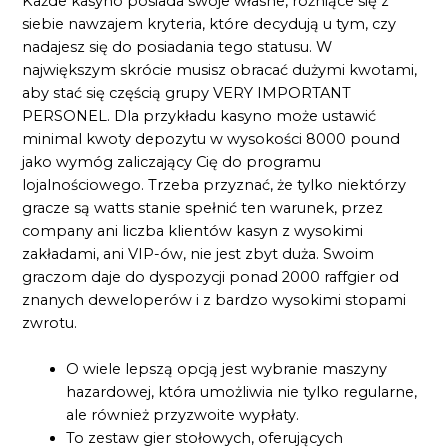
Każde kasyno posiada swoje własne, różniące się z
siebie nawzajem kryteria, które decydują u tym, czy
nadajesz się do posiadania tego statusu. W
największym skrócie musisz obracać dużymi kwotami,
aby stać się częścią grupy VERY IMPORTANT
PERSONEL. Dla przykładu kasyno może ustawić
minimal kwoty depozytu w wysokości 8000 pound
jako wymóg zaliczający Cię do programu
lojalnościowego. Trzeba przyznać, że tylko niektórzy
gracze są watts stanie spełnić ten warunek, przez
company ani liczba klientów kasyn z wysokimi
zakładami, ani VIP-ów, nie jest zbyt duża. Swoim
graczom daje do dyspozycji ponad 2000 raffgier od
znanych deweloperów i z bardzo wysokimi stopami
zwrotu.
O wiele lepszą opcją jest wybranie maszyny
hazardowej, która umożliwia nie tylko regularne,
ale również przyzwoite wypłaty.
To zestaw gier stołowych, oferujących