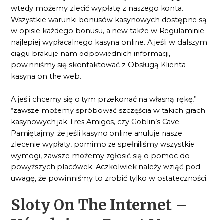
wtedy możemy zlecić wypłatę z naszego konta.
Wszystkie warunki bonusów kasynowych dostępne są
w opisie każdego bonusu, a new także w Regulaminie
najlepiej wypłacalnego kasyna online. A jeśli w dalszym
ciągu brakuje nam odpowiednich informacji,
powinniśmy się skontaktować z Obsługą Klienta
kasyna on the web.
A jeśli chcemy się o tym przekonać na własną rękę,”
“zawsze możemy spróbować szczęścia w takich grach
kasynowych jak Tres Amigos, czy Goblin’s Cave.
Pamiętajmy, że jeśli kasyno online anuluje nasze
zlecenie wypłaty, pomimo że spełniliśmy wszystkie
wymogi, zawsze możemy zgłosić się o pomoc do
powyższych placówek. Aczkolwiek należy wziąć pod
uwagę, że powinniśmy to zrobić tylko w ostateczności.
Sloty On The Internet –