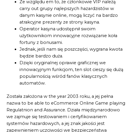
Ze względu em to, że członkowie VIP należą
carry out grupy najlepszych hazardzistów w
danym kasynie online, mogą liczyć na bardzo
atrakcyjne prezenty ze strony kasyna.
Operator kasyna udostępnił swoim
użytkownikom innowacyjne rozwiązanie koła
fortuny z bonusami.
Jednak, jeśli nam się poszczęści, wygrana kwota
będzie bardzo duża.
Dzięki oryginalnej oprawie graficznej we
innowacyjnym funkcjom, ten slot cieszy się dużą
popularnością wśród fanów klasycznych
automatów.
Została założona w the year 2003 roku, a jej pełna
nazwa to be able to eCommerce Online Game playing
Regulatnion and Assurance. Działa międzynarodowo
we zajmuje się testowaniem i certyfikowaniem
systemów hazardowych, a jej znak jakości jest
zapewnieniem uczciwości we bezpieczeństwa