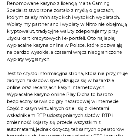
Renomowane kasyno z licencją Malta Gaming
Specialist stworzone zostało z myślą o graczach,
którym zależy mhh szybkich i wysokich wypłatach.
Wpłaty my partner and i wypłaty w Nitro nie obejmują
kryptowalut, tradycyjne waluty zdeponujemy przy
użyciu kart kredytowych i e-portfeli. Oto najlepiej
wypłacalne kasyna online w Polsce, które pozwalają
na bardzo wysokie, a czasami wręcz nieograniczone
wypłaty wygranych.
Jest to czysto informacyjna strona, która nie przyjmuje
żadnych zakładów, specjalizująca się w hazardzie
online oraz recenzjach kasyn internetowych.
Wypłacalne kasyno online Play Dicha to bardzo
bezpieczny serwis do gry hazardowej w internecie.
Część z kasyn wirtualnych dzieli się z klientami
wskaźnikiem RTP udostępnianych slotów. RTP i
zmienność kojarzy się przede wszystkim z
automatami, jednak dotyczą też samych operatorów