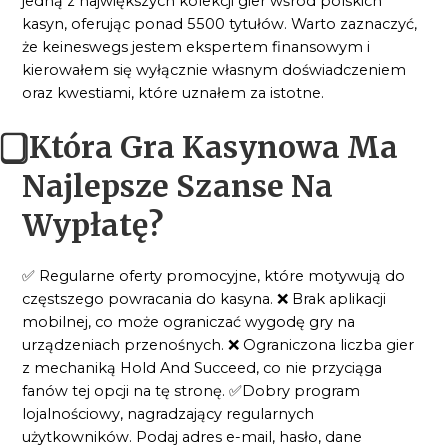
jedną z największych kolekcji gier wśród polskich
kasyn, oferując ponad 5500 tytułów. Warto zaznaczyć,
że keineswegs jestem ekspertem finansowym i
kierowałem się wyłącznie własnym doświadczeniem
oraz kwestiami, które uznałem za istotne.
⃣ Która Gra Kasynowa Ma
Najlepsze Szanse Na
Wypłatę?
✅ Regularne oferty promocyjne, które motywują do
częstszego powracania do kasyna. ❌ Brak aplikacji
mobilnej, co może ograniczać wygodę gry na
urządzeniach przenośnych. ❌ Ograniczona liczba gier
z mechaniką Hold And Succeed, co nie przyciąga
fanów tej opcji na tę stronę. ✅Dobry program
lojalnościowy, nagradzający regularnych
użytkowników. Podaj adres e-mail, hasło, dane